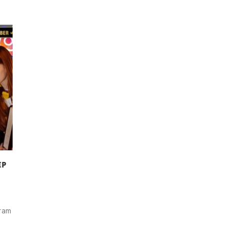
ɪᴘ
agram