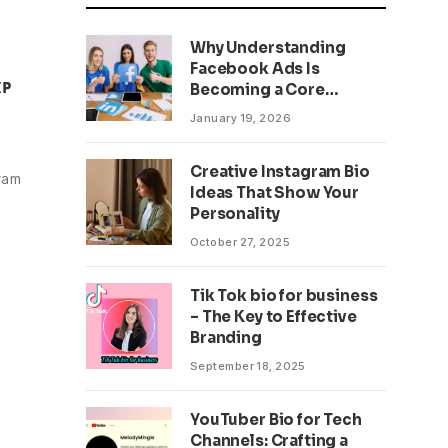
Why Understanding
Facebook Ads Is
ɪᴘ
Becoming a Core
Business Skill
January 19, 2026
Creative Instagram Bio
gram
Ideas That Show Your
Personality
October 27, 2025
Tik Tok bio for business
– The Key to Effective
Branding
September 18, 2025
YouTuber Bio for Tech
Channels: Crafting a