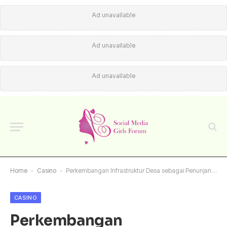
Ad unavailable
Ad unavailable
Ad unavailable
Home
-
Casino
-
Perkembangan Infrastruktur Desa sebagai Penunjang Kemajuan Masyarakat
CASINO
Perkembangan