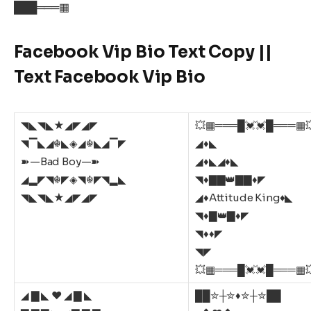
███═══▦
Facebook Vip Bio Text Copy ||
Text Facebook Vip Bio
◥◣◥◣★◢◤◢◤
💥▦═══█💓💓█═══▦
◥▔◣◢☬◣◈◢☬◣◢▔◤
◢♦️◣
➽—Bad Boy—➽
◢♦️◣◢♦️◣
◢▂◤◥☬◤◈◥☬◤◥▂◣
◥♦️▇▇👑▇▇♦️◤
◥◣◥◣★◢◤◢◤
◢♦️Attitude King♦️◣
◥♦️▇👑▇♦️◤
◥♦️♦️◤
◥◤
💥▦═══█💓💓█═══▦
◢ ▇ ◣ ♥️ ◢ ▇ ◣
██✮┼✮♦️✮┼✮██