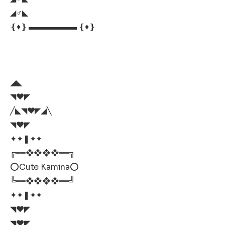
◢♂◣
❴♦️❵ ▬▬▬▬▬▬ ❴♦️❵
◢◣
◥♥️◤
╱◣◥♥️◤◢╲
◥♥️◤
✦✦❚✦✦
╔━━❖❖❖❖━━╗
⭕Cute Kamina⭕
╚━━❖❖❖❖━━╝
✦✦❚✦✦
◥♥️◤
◥♥️◤