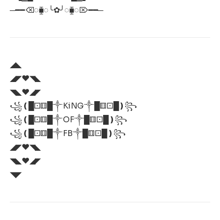
─━━⌫◌⧯◌╰✿╯◌⧯◌⌦━━─
◢◣
◢◤♥️◥◣
◥◣♥️◢◤
꧁❪█⚀⚅█༒KiNG༒█⚅⚀█❫꧂
꧁❪█⚀⚅█༒OF༒█⚅⚀█❫꧂
꧁❪█⚀⚅█༒FB༒█⚅⚀█❫꧂
◢◤♥️◥◣
◥◣♥️◢◤
◥◤