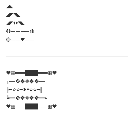
◢◣
◢◤◥◣
◢◤♦️♦️◥◣
🔴————🔴
🟡――🖤――
♥️▦═══████═══▦♥️
╔━━❖❖❁❖❖━━╗
╠━✫✫━❥￭✫✫━╣
╚━━❖❖❁❖❖━━╝
♥️▦═══████═══▦♥️