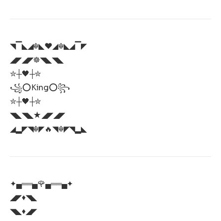
◥▔◣◢☬◣♥️◢☬◣◢▔◤
◢◤◢◤☸◥◣◥◣
✮┼🖤┼✮
꧁⭕King⭕꧂
✮┼🖤┼✮
◥◣◥◣★◢◤◢◤
◢▂◤◥☬◤🔥◥☬◤◥▂◣
✦▄══▄🌹▄══▄✦
◢◤♦◥◣
◥◣♦️◢◤