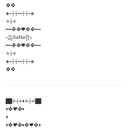
❖❖
◈•┼┼••┼┼•◈
✮┼✮
━━❖❖♥❖❖━━
꧁SaNa꧂
━━❖❖♥❖❖━━
✮┼✮
◈•┼┼••┼┼•◈
❖❖
██✮┼✮♦️✮┼✮██
♦❖♥❖♦
♦
♦❖♥❖♦❖♥❖♦