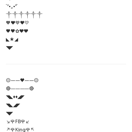
`’•,,•’`
༒༒༒༒༒༒
🧡❤️💙🖤💛
🖤🖤✿❤️❤️
◣★◢
◥◤
🟡——🖤——🟡
🔴――――🔴
◥◣♦️♦️◢◤
◥◣◢◤
◥◤
↘️🌹FB🌹↙️
↗️🌹King🌹↖️