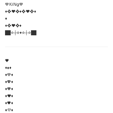
💙KiNg💙
♦❖♥❖♦❖♥❖♦
♦
♦❖♥❖♦
██✮┼✮♦️✮┼✮██
🖤
♦️♠️♦️
♦️💙♦
♦️💖♦
♦️🧡♦
♦️♥️♦
♦️🖤♦
♦️💜♦