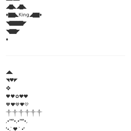
◢▇◣◢▇◣
♦️▇▇◣King◢▇▇♦️
◥▇▇▇▇◤
◥▇▇◤
♦️
◢◣
◥❤️◤
❖
🖤🖤✿❤️❤️
🧡❤️💙🖤💛
༒༒༒༒༒༒
,•’“’•,•’“’•,
’•,` ❤ ` •’