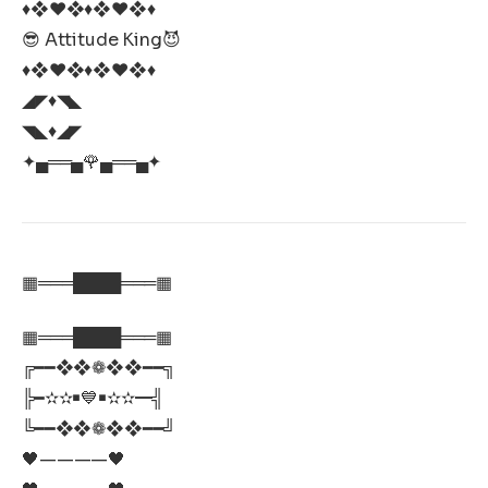
♦❖♥❖♦❖♥❖♦
😎 Attitude King😈
♦❖♥❖♦❖♥❖♦
◢◤♦◥◣
◥◣♦️◢◤
✦▄══▄🌹▄══▄✦
▦═══████═══▦
▦═══████═══▦
╔━━❖❖❁❖❖━━╗
╠━✫✫￭💙￭✫✫━╣
╚━━❖❖❁❖❖━━╝
🖤————🖤