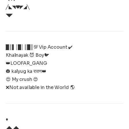
╱◣◥♥️◤◢╲
◥◤
█║▌│█│║█║💯 Vip Account ✔️
Khalnayak 😈 Boy🐦
👑LOOFAR_GANG
🎃 kalyug ka रावण👑
😍 My crush 😍
❌Not available in the World 🌎
♦️
◢◣◢◣