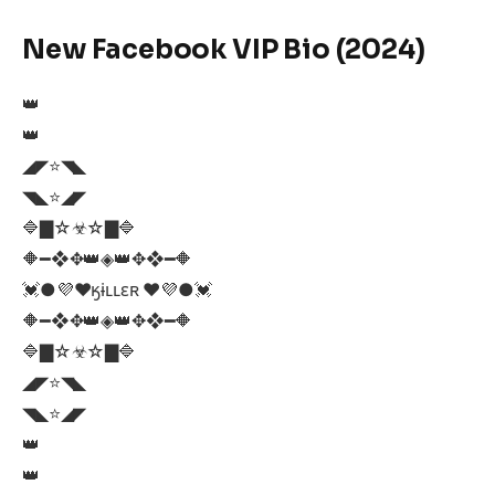
New Facebook VIP Bio (2024)
👑
👑
◢◤⭐◥◣
◥◣⭐◢◤
🔷▇☆☣☆▇🔷
🔶━❖✥👑◈👑✥❖━🔶
💓●💜❤ӄɨʟʟɛʀ ❤️💜●💓
🔶━❖✥👑◈👑✥❖━🔶
🔷▇☆☣☆▇🔷
◢◤⭐◥◣
◥◣⭐◢◤
👑
👑