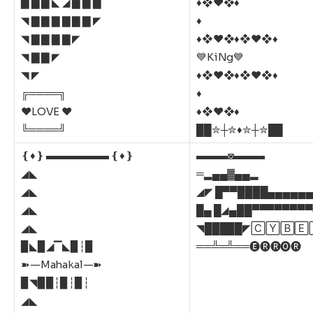
▇ ▇ ▇ ◣ ◢ ▇ ▇ ▇
♦❖♥❖♦
◥ ▇ ▇ ▇ ▇ ▇ ▇ ◤
♦
◥ ▇ ▇ ▇ ▇ ◤
♦❖♥❖♦❖♥❖♦
◥ ▇ ▇ ◤
💙KiNg💙
◥ ◤
♦❖♥❖♦❖♥❖♦
╔════╗
♦
♥️LOVE ♥️
♦❖♥❖♦
╚════╝
██✮┼✮♦️✮┼✮██
❴♦️❵ ▬▬▬▬▬▬ ❴♦️❵
▬▬▬◙▬▬▬
◢◣
═▂▄▄▓▄▄▂
◢◣
◢◤ █▀▀████▄▄▄▄▄
◢◣
█▄ █◢▄██▀▀▀▀▀▀▀▀
◢◣
◥█████◤🄲🅈🄱🄴
▉◣▉◢▔◣▉┆▉
══╩═╩══🅔🅡🅡🅞🅡
➽—Mahakal—➽
▉◥▉▉┆▉┆▉┆
◢◣