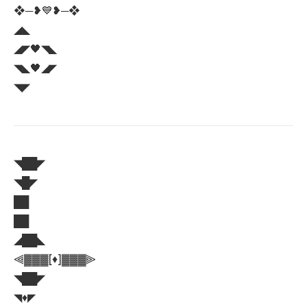
❖─❥💙❥─❖
◢◣
◢◤🖤◥◣
◥◣🖤◢◤
◥◤
◥██◤
◥█◤
██
██
◢██◣
⫷▓▓▓[♦️]▓▓▓⫸
◥██◤
◥♦️◤