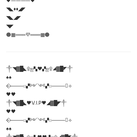
🖤――――🖤
◥◣♦️♦️◢◤
◥◣◢◤
◥◤
🟠▦═══💜═══▦🟠
༒◥▓█◣۩ஐ▚♥️▞ஐ۩◢▓█◤༒
♠️♠️
⟣⃟⸻⚀▞༻༺▞⚀⸻⃟⟢
🖤🖤
༒◥▓█◣🖤V.I.P🖤◢▓█◤༒
🖤🖤
⟣⃟⸻⚀▞༻༺▞⚀⸻⃟⟢
♠️♠️