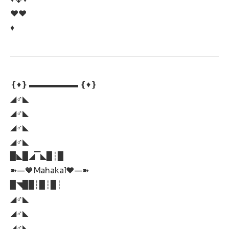
♥️♥️
♦️
❴♦️❵ ▬▬▬▬▬▬ ❴♦️❵
◢♂◣
◢♂◣
◢♂◣
◢♂◣
▉◣▉◢▔◣▉┆▉
➽—💙Mahakal❤️—➽
▉◥▉▉┆▉┆▉┆
◢♂◣
◢♂◣
◢♂◣