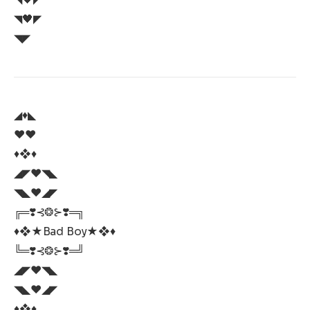
◥🖤◤
◥◤
◢♦️◣
♥️♥️
♦️❖♦️
◢◤♥️◥◣
◥◣♥️◢◤
╔═❣️⊰❂⊱❣️═╗
♦️❖★Bad Boy★❖♦️
╚═❣️⊰❂⊱❣️═╝
◢◤♥️◥◣
◥◣♥️◢◤
♦️❖♦️