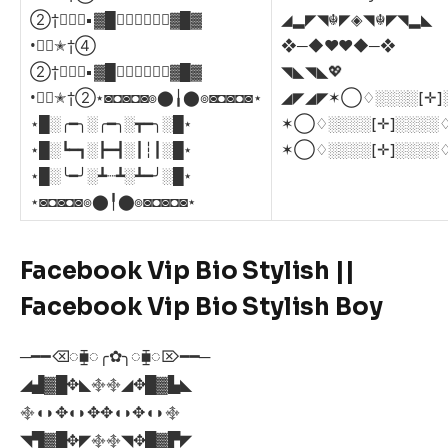
②†✭⃢⃢• ▓█▓⃢⃢♚⃢⃢▓█▓
◢▂◤◥☬◤◈◥☬◤◥▂◣
•⃢⃢✭†④
❖─◆❤️❤️◆─❖
②†✭⃢⃢• ▓█▓⃢⃢♚⃢⃢▓█▓
◥◣◥◣💖
•⃢⃢✭†②⋆◙◘◙◘◙๏⬤╽⬤๏◙◘◙◘◙⋆
◢◤◢◤✶◯♢░░░░[✛
⋆█░╭━╮░╭━╮░┳━╮░█⋆
✶◯♢░░░░[✛]░░░
⋆█░┗━┓░┣━┫░┃┆┃░█⋆
✶◯♢░░░░[✛]░░░
⋆█░╰━╯░┻┈┻░┻━╯░█⋆
⋆◙◘◙◘◙๏⬤╿⬤๏◙◘◙◘◙⋆
Facebook Vip Bio Stylish ||
Facebook Vip Bio Stylish Boy
─━━⌫◌⧯◌╭✿╮◌⧯◌⌦━━─
◢▟▓█✥◣࿇࿇◢✥█▓▙◣
࿇◖◗✥◖◗✥✥◖◗✥◖◗࿇
◥▜▓█✥◤࿇࿇◥✥█▓▛◤