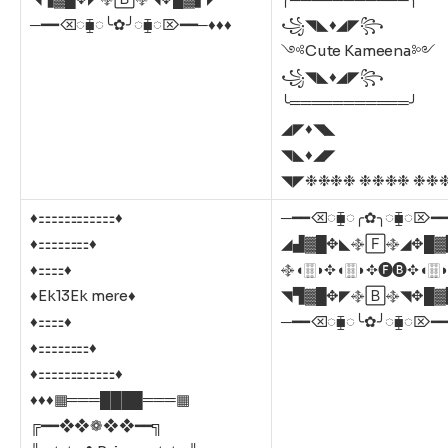
─━━⌫◌⧯◌╰✿╯◌⧯◌⌦━━─♦️♦️♦️
꧁◥◣♦️◢◤꧂
༺Cute Kameena༻
꧁◥◣♦️◢◤꧂
╰═══════════╯
◢◤♦️◥◣
◥◣♦️◢◤
◥◤❉❉❉❉ ❉❉❉❉ ❉❉
♦️⚏⚏⚏⚏⚏⚏♦️
─━━⌫◌⧯◌╭✿╮◌⧯◌⌦━
♦️⚏⚏⚏⚏♦️
◢▟▓█✥◣࿇🄵࿇◢✥█▓
♦️⚏⚏♦️
࿇◖🀠◗✥◖🀠◗✥🅕🅑✥◖🀠
♦️Ek13Ek mere♦️
◥▜▓█✥◤࿇🄱࿇◥✥█▓
♦️⚏⚏♦️
─━━⌫◌⧯◌╰✿╯◌⧯◌⌦━
♦️⚏⚏⚏⚏♦️
♦️⚏⚏⚏⚏⚏⚏♦️
♦️♦️♦️▦═══████═══▦
╔━━❖❖❁❖❖━━╗