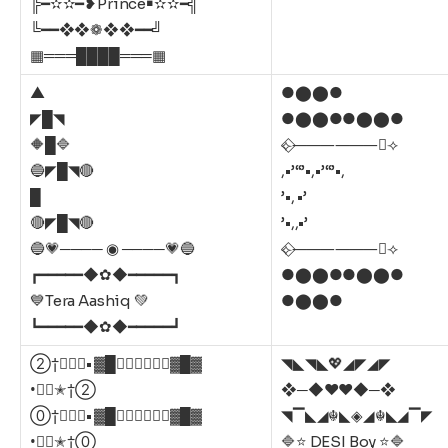
╠━✫✫━❥Prince￭✫✫━╣
╚━━❖❖❁❖❖━━╝
▦═══████═══▦
▲
●⬤⬤●
◤█◥
●⬤⬤●●⬤⬤●
🔶█🔷
⟣⃟⸻⸻⃟⟢
🔵◤█◥🔴
,•’“’•,•’“’•,
█
’•, •’
🔴◤█◥🔴
’•,,•’
🔵💗──── ◉ ────💗🔵
⟣⃟⸻⸻⃟⟢
┏━━━━━◆✿◆━━━━━┓
●⬤⬤●●⬤⬤●
💙Tera Aashiq 💚
●⬤⬤●
┗━━━━━◆✿◆━━━━━┛
②†✭⃢⃢• ▓█▓⃢⃢♚⃢⃢▓█▓
◥◣◥◣💖◢◤◢◤
•⃢⃢✭†②
❖─◆❤️❤️◆─❖
⓪†✭⃢⃢• ▓█▓⃢⃢♚⃢⃢▓█▓
◥▔◣◢☬◣◈◢☬◣◢▔◤
•⃢⃢✭†⓪
🔷⭐ DESI Boy ⭐🔷