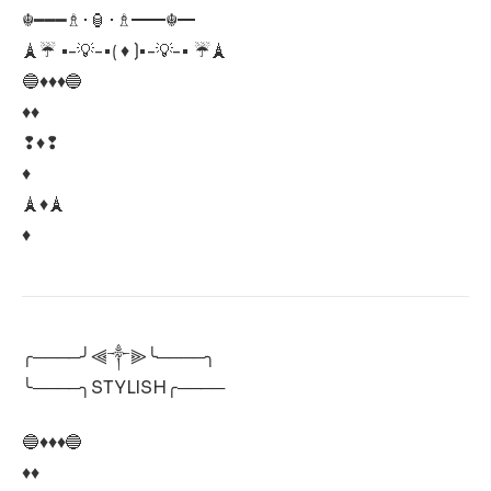
☬━━━♗･🏮･♗━━☬━
🗼☔ •-💡-•⟮ ♦ ⟯•-💡-• ☔🗼
🔵♦♦♦🔵
♦♦
❢♦❢
♦
🗼♦🗼
♦
╭────╯⫷༒⫸╰────╮
╰────╮STYLISH╭────
🔵♦♦♦🔵
♦♦