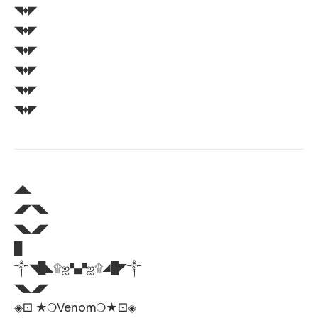
◥♦️◤
◥♦️◤
◥♦️◤
◥♦️◤
◥♦️◤
◥♦️◤
◢◣
◢◤◥◣
◥◣◢◤
█
༒◥█◣۩ஐ▚▞ஐ۩◢█◤༒
◥◣◢◤
◈⚀ ★❍Venom❍★⚀◈