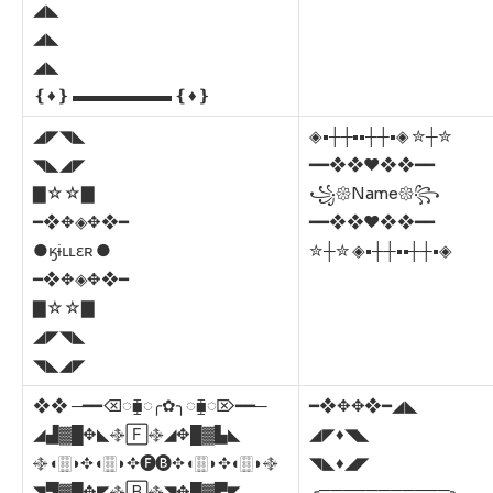
◢◣
◢◣
◢◣
❴♦️❵ ▬▬▬▬▬▬ ❴♦️❵
◢◤◥◣
◈•┼┼••┼┼•◈ ✮┼✮
◥◣◢◤
━━❖❖♥❖❖━━
▇☆☆▇
꧁𑁍Name𑁍꧂
━❖✥◈✥❖━
━━❖❖♥❖❖━━
●ӄɨʟʟɛʀ ●
✮┼✮ ◈•┼┼••┼┼•◈
━❖✥◈✥❖━
▇☆☆▇
◢◤◥◣
◥◣◢◤
❖❖ ─━━⌫◌⧯◌╭✿╮◌⧯◌⌦━━─
━❖✥✥❖━◢◣
◢▟▓█✥◣࿇🄵࿇◢✥█▓▙◣
◢◤♦️◥◣
࿇◖🀠◗✥◖🀠◗✥🅕🅑✥◖🀠◗✥◖🀠◗࿇
◥◣♦️◢◤
◥▜▓█✥◤࿇🄱࿇◥✥█▓▛◤
╭═══════════╮