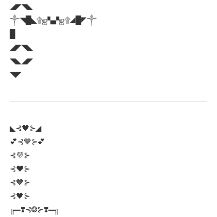
◢◤◥◣
༒◥█◣۩ஐ▚▞ஐ۩◢█◤༒
█
◢◤◥◣
◥◣◢◤
◥◤
◣⊰🖤⊱◢
💕⊰💙⊱💕
⊰💜⊱
⊰❤⊱
⊰💙⊱
⊰🖤⊱
╔═❣️⊰❂⊱❣️═╗