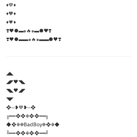
♦️💙♦
♦️🧡♦
♦️💗♦
❣️🖤●▬๑🔥๑▬●🖤❣️
❣️🖤●▬▬๑🔥๑▬▬●🖤❣️
◢◣
◢◤🖤◥◣
◥◣🖤◢◤
◥◤
❖─❥💙❥─❖
╔━━❖❖☬❖❖━━╗
◆❖☬❉BadBoy❉❖☬◆
╚━━❖❖☬❖❖━━╝