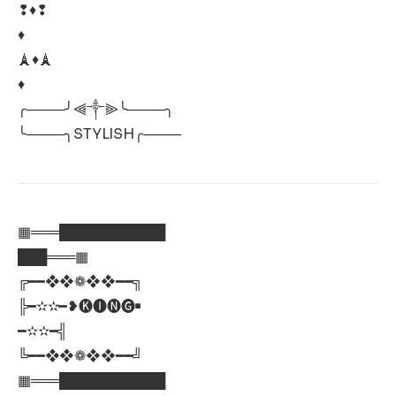
❢♦❢
♦
🗼♦🗼
♦
╭────╯⫷༒⫸╰────╮
╰────╮STYLISH╭────
▦═══███████████
███═══▦
╔━━❖❖❁❖❖━━╗
╠━✫✫━❥🅚🅘🅝🅖￭
━✫✫━╣
╚━━❖❖❁❖❖━━╝
▦═══███████████